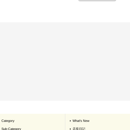
Category
What's New
Sub-Category
店長日記