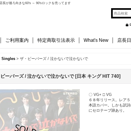
後ろ向きな60's ～ 90'sロックを売ってます
ご利用案内
特定商取引法表示
What's New
店長
, Singles
>
ザ・ビーバーズ / 泣かないで泣かないで
ビーバーズ / 泣かないで泣かないで
[
日本 キング HIT 740
]
〇 VG+ □ VG
６８年リリース。レア５
本語カバー。しかも訳詩
にセロテープ跡あり。