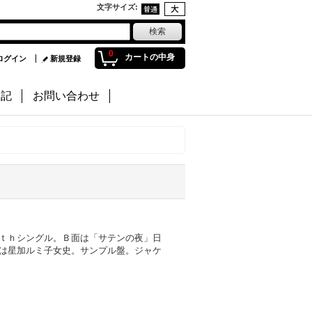
文字サイズ
:
0
カートの中身
ログイン
新規登録
日記
お問い合わせ
ｔｈシングル。Ｂ面は「サテンの夜」日
は星加ルミ子女史。サンプル盤。ジャケ