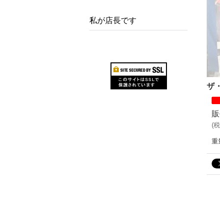
私が店長です
ザ
販
(
税
重