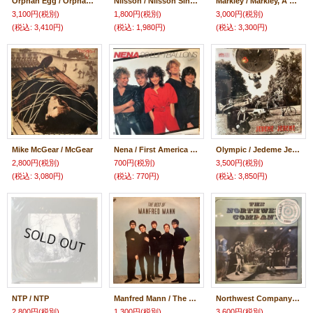
Orphan Egg / Orphan Egg
Nilsson / Nilsson Sings Newman
Markley / Markley, A Group
3,100円
(税別)
1,800円
(税別)
3,000円
(税別)
(税込
:
3,410円)
(税込
:
1,980円)
(税込
:
3,300円)
Mike McGear / McGear
Nena / First America (99 Luftballons)
Olympic / Jedeme Jedeme 3
2,800円
(税別)
700円
(税別)
3,500円
(税別)
(税込
:
3,080円)
(税込
:
770円)
(税込
:
3,850円)
NTP / NTP
Manfred Mann / The Best Of Manfred Mann
Northwest Company / Eight Hour Day
2,800円
(税別)
1,300円
(税別)
3,600円
(税別)