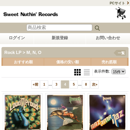
PCサイト
ログイン
新規登録
お問い合わせ
Rock LP > M, N, O
一覧
おすすめ順
価格の安い順
売れ筋順
表示件数
:
...
...
«
前
1
3
4
5
8
次
»