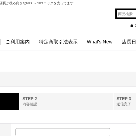
後ろ向きな60's ～ 90'sロックを売ってます
ご利用案内
特定商取引法表示
What's New
店長
STEP 2
STEP 3
内容確認
送信完了