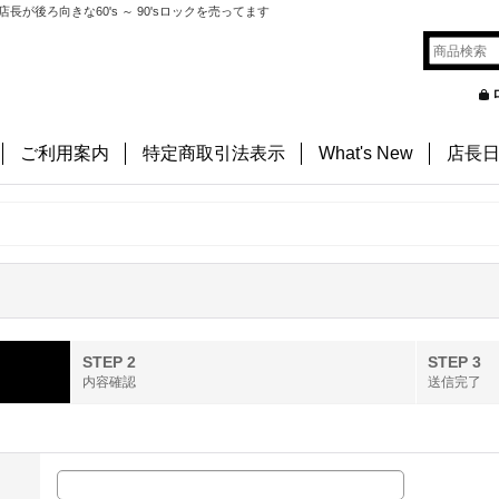
後ろ向きな60's ～ 90'sロックを売ってます
ご利用案内
特定商取引法表示
What's New
店長
STEP 2
STEP 3
内容確認
送信完了