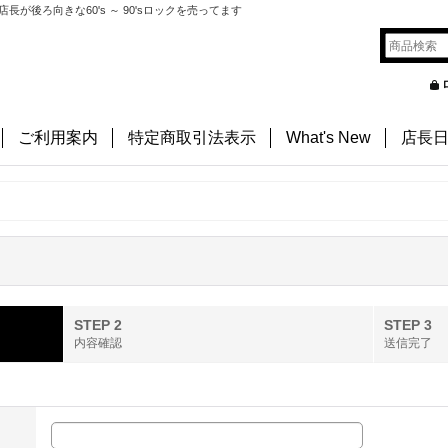
後ろ向きな60's ～ 90'sロックを売ってます
ご利用案内
特定商取引法表示
What's New
店長
STEP 2
STEP 3
内容確認
送信完了