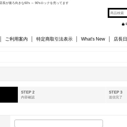
後ろ向きな60's ～ 90'sロックを売ってます
ご利用案内
特定商取引法表示
What's New
店長
STEP 2
STEP 3
内容確認
送信完了