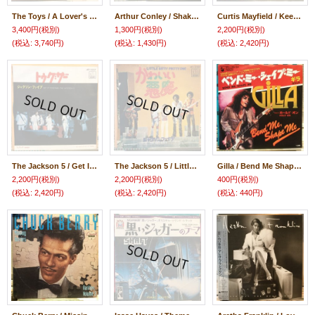
The Toys / A Lover's Concerto
Arthur Conley / Shake, Rattle & Roll
Curtis Mayfield / Keep On Keeping On
3,400円
(税別)
1,300円
(税別)
2,200円
(税別)
(税込
:
3,740円)
(税込
:
1,430円)
(税込
:
2,420円)
The Jackson 5 / Get It Together
The Jackson 5 / Little Bitty Pretty One
Gilla / Bend Me Shape Me
2,200円
(税別)
2,200円
(税別)
400円
(税別)
(税込
:
2,420円)
(税込
:
2,420円)
(税込
:
440円)