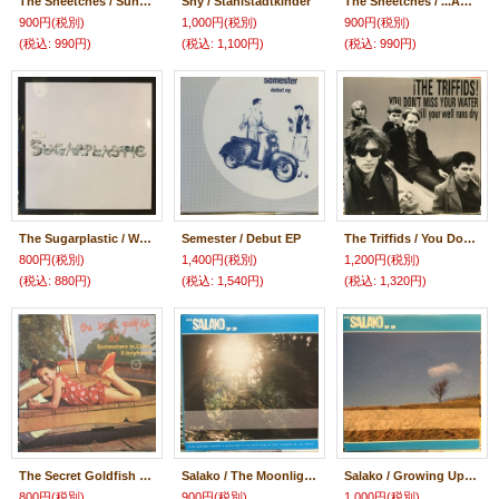
The Sneetches / Sunnyside Down
Shy / Stahlstadtkinder
The Sneetches / ...And I'm Thinking
900円
(税別)
1,000円
(税別)
900円
(税別)
(税込
:
990円)
(税込
:
1,100円)
(税込
:
990円)
The Sugarplastic / Where Dead Bullies Go
Semester / Debut EP
The Triffids / You Don't Miss Your Water Till Your Well Runs Dry
800円
(税別)
1,400円
(税別)
1,200円
(税別)
(税込
:
880円)
(税込
:
1,540円)
(税込
:
1,320円)
The Secret Goldfish / Somewhere In China
Salako / The Moonlight Radiates A Purple Glow In His World
Salako / Growing Up In The Night
800円
(税別)
900円
(税別)
1,000円
(税別)