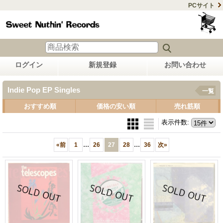
PCサイト
ログイン
新規登録
お問い合わせ
Indie Pop EP Singles
一覧
おすすめ順
価格の安い順
売れ筋順
表示件数
:
...
...
«
前
1
26
27
28
36
次
»