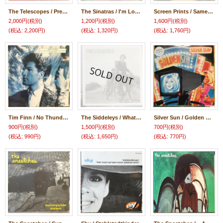
The Telescopes / Precious Little
The Sinatras / I'm Lonely
Screen Prints / Same Time Next Year
2,000円
(税別)
1,200円
(税別)
1,600円
(税別)
(税込
:
2,200円)
(税込
:
1,320円)
(税込
:
1,760円)
Tim Finn / No Thunder, No Fire, No Rain
The Siddeleys / What Went Wrong This Time?
Silver Sun / Golden Skin
900円
(税別)
1,500円
(税別)
700円
(税別)
(税込
:
990円)
(税込
:
1,650円)
(税込
:
770円)