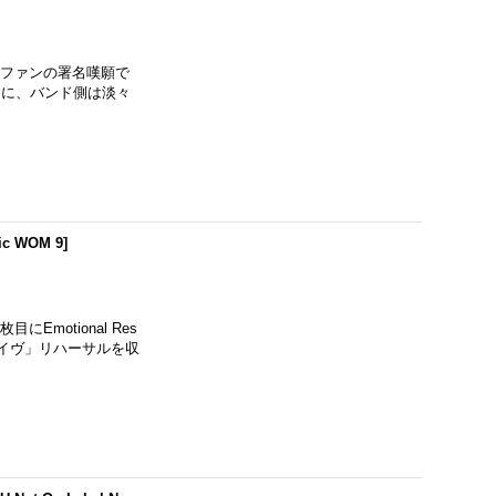
のをファンの署名嘆願で
そに、バンド側は淡々
ic WOM 9
]
Emotional Res
ライヴ」リハーサルを収