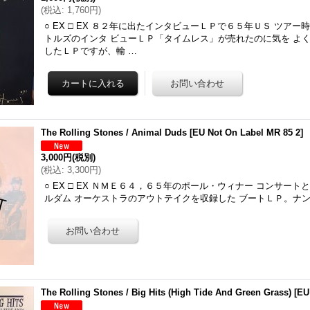
(
税込
:
1,760円
)
○ EX □ EX ８２年に出たインタビューＬＰで６５年ＵＳ ツア
トルズのインタ ビューＬＰ「タイムレス」が売れたのに気を よ
したＬＰですが、輸 …
The Rolling Stones / Animal Duds
[
EU Not On Label MR 85 2
]
3,000円
(税別)
(
税込
:
3,300円
)
○ EX □ EX ＮＭＥ６４，６５年のポール・ウィナー コンサー
ルダム オーケストラのアウトテイクを収録した ブートＬＰ。ナ
The Rolling Stones / Big Hits (High Tide And Green Grass)
[
EU