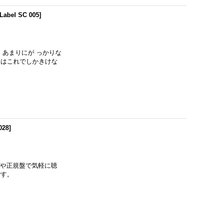
Label SC 005
]
、あまりにが っかりな
にはこれでしかきけな
028
]
も今や正規盤で気軽に聴
です。