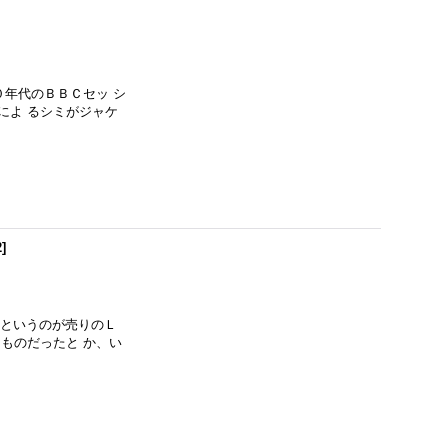
６０年代のＢＢＣセッ シ
によ るシミがジャケ
2
]
音源というのが売りのＬ
ものだったと か、い