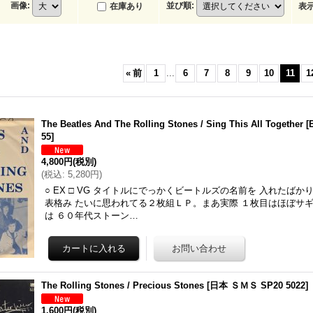
画像
:
並び順
:
在庫あり
表
«
前
1
...
6
7
8
9
10
11
1
The Beatles And The Rolling Stones / Sing This All Together
[
55
]
4,800円
(税別)
(
税込
:
5,280円
)
○ EX □ VG タイトルにでっかくビートルズの名前を 入れたば
表格み たいに思われてる２枚組ＬＰ。まあ実際 １枚目はほぼサ
は ６０年代ストーン…
The Rolling Stones / Precious Stones
[
日本 ＳＭＳ SP20 5022
]
1,600円
(税別)