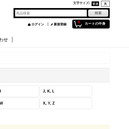
文字サイズ
:
0
カートの中身
ログイン
新規登録
わせ
I
J, K, L
 W
X, Y, Z