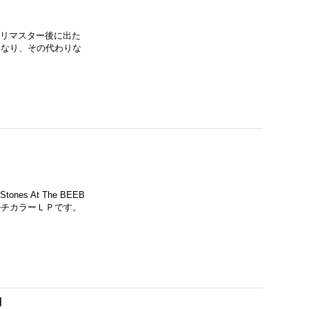
代のリマスター後に出た
になり、その代わりな
s At The BEEB
ルチカラーＬＰです。
]