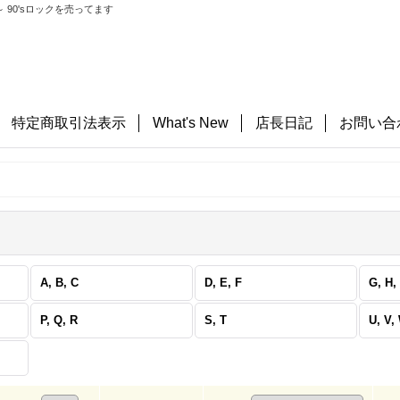
 90'sロックを売ってます
特定商取引法表示
What's New
店長日記
お問い合
A, B, C
D, E, F
G, H, 
P, Q, R
S, T
U, V,