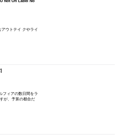
U Not On Label No
なアウトテイ クやライ
2
]
ラデルフィアの数日間をラ
なんですが、予算の都合だ