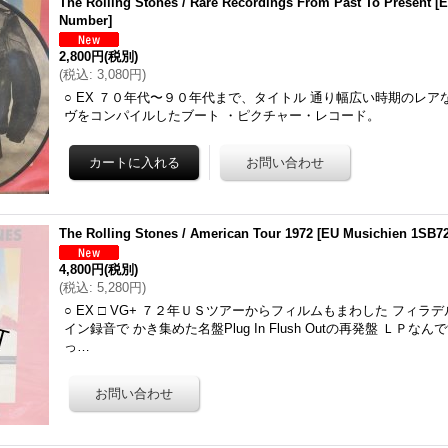
The Rolling Stones / Rare Recordings From Past To Present
[
E
Number
]
2,800円
(税別)
(
税込
:
3,080円
)
○ EX ７０年代〜９０年代まで、タイトル 通り幅広い時期のレア
ヴをコンパイルしたブート ・ピクチャー・レコード。
The Rolling Stones / American Tour 1972
[
EU Musichien 1SB7
4,800円
(税別)
(
税込
:
5,280円
)
○ EX □ VG+ ７２年ＵＳツアーからフィルムもまわした フィ
イン録音で かき集めた名盤Plug In Flush Outの再発盤 ＬＰ
っ…