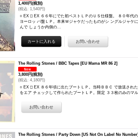
1,400円
(税別)
(
税込
:
1,540円
)
○ EX □ EX ６６年にでた初ベストＬＰのＵＳ仕様盤。 ８０年
ヨーロッ パ盤ＬＰ。本来Ｗジャケだったものがシ ングルジャケ
んで しょうか内側の…
The Rolling Stones / BBC Tapes
[
EU Mama MR 86 2
]
3,800円
(税別)
(
税込
:
4,180円
)
○ EX □ EX ８６年頃に出たブートＬＰ。当時ＢＢＣ で放送されたStone
をエア チェックして作られたブートＬＰ。限定 ３３枚のみのマ
The Rolling Stones / Party Down
[
US Not On Label No Number