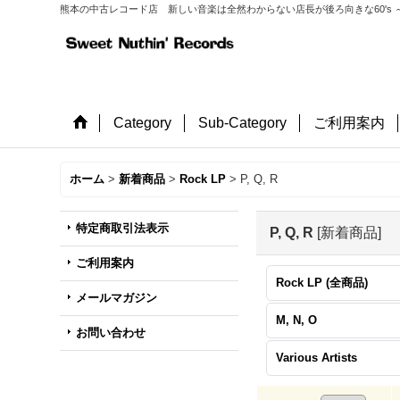
熊本の中古レコード店 新しい音楽は全然わからない店長が後ろ向きな60's ～
Category
Sub-Category
ご利用案内
ホーム
>
新着商品
>
Rock LP
>
P, Q, R
特定商取引法表示
P, Q, R
[
新着商品
]
ご利用案内
Rock LP (全商品)
メールマガジン
M, N, O
お問い合わせ
Various Artists