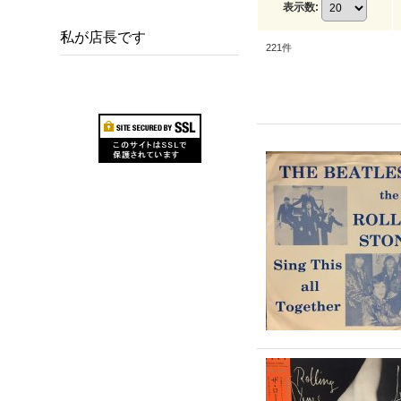
表示数
:
私が店長です
221
件