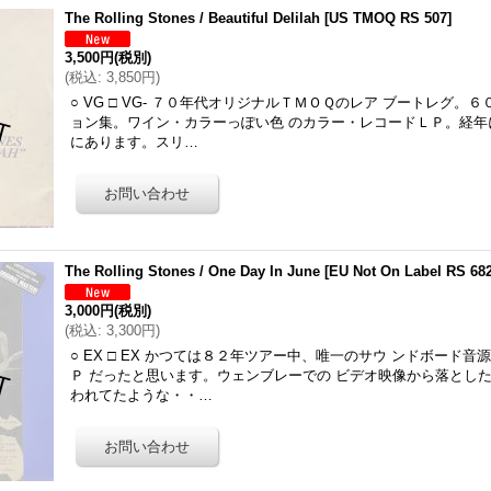
The Rolling Stones / Beautiful Delilah
[
US TMOQ RS 507
]
3,500円
(税別)
(
税込
:
3,850円
)
○ VG □ VG- ７０年代オリジナルＴＭＯＱのレア ブートレグ。
ョン集。ワイン・カラーっぽい色 のカラー・レコードＬＰ。経年
にあります。スリ…
The Rolling Stones / One Day In June
[
EU Not On Label RS 68
3,000円
(税別)
(
税込
:
3,300円
)
○ EX □ EX かつては８２年ツアー中、唯一のサウ ンドボード
Ｐ だったと思います。ウェンブレーでの ビデオ映像から落とした
われてたような・・…