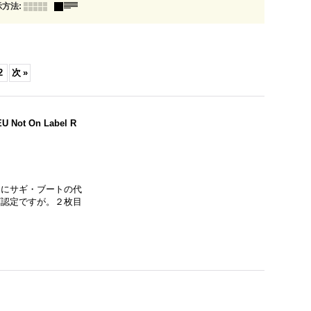
示方法
:
2
次
»
EU Not On Label R
かりにサギ・ブートの代
ギ認定ですが。２枚目