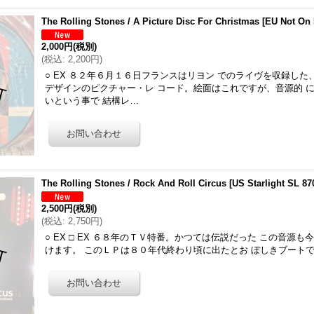
The Rolling Stones / A Picture Disc For Christmas
[
EU Not On 
2,000円
(税別)
(
税込
:
2,200円
)
○ EX ８２年６月１６日フランスはリヨン でのライヴを収録した
デザインのピクチャー・レ コード。絵面はこれですが、音源的 
いという事で 結構レ…
The Rolling Stones / Rock And Roll Circus
[
US Starlight SL 87
2,500円
(税別)
(
税込
:
2,750円
)
○ EX □ EX ６８年のＴＶ特番。かつては伝説だった この音源
けます。 このＬＰは８０年代終わり頃に出たとお ぼしきブート