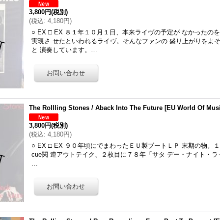
3,800円
(税別)
(
税込
:
4,180円
)
○ EX □ EX ８１年１０月１日、本来ライヴの予定が なかった
実現さ せたといわれるライヴ。そんなファンの 盛り上がりをよ
と 演奏しています。…
The Rollling Stones / Aback Into The Future
[
EU World Of Mus
3,800円
(税別)
(
税込
:
4,180円
)
○ EX □ EX ９０年頃にでまわったＥＵ製ブートＬＰ 末期の物。１枚目に
cue関 連アウトテイク、２枚目に７８年「サタ デー・ナイト・
…