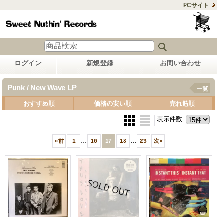
PCサイト
ログイン
新規登録
お問い合わせ
Punk / New Wave LP
一覧
おすすめ順
価格の安い順
売れ筋順
表示件数
:
...
...
«
前
1
16
17
18
23
次
»