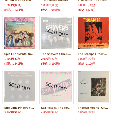
Sir Dance A-Lot and His Dancing, Romancing Pranceteers + Manganzoides – Untitled
Trio / Whats The Password
7 Seconds / The Crew
1,300円
(税別)
1,800円
(税別)
5,000円
(税別)
(税込
:
1,430円)
(税込
:
1,980円)
(税込
:
5,500円)
Split Enz / Mental Notes
The Shivvers / The Shivvers
The Scamps / Rock'n'Roll Bastards
1,400円
(税別)
2,900円
(税別)
1,000円
(税別)
(税込
:
1,540円)
(税込
:
3,190円)
(税込
:
1,100円)
Stiff Little Fingers / Inflammable Material
Sex Pistols / The Very Best Of Sex Pistols And We Don't Care
Thirteen Moons / Origins
3,800円
(税別)
4,500円
(税別)
1,500円
(税別)