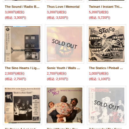
The Sound / Radio Broadcast Utrecht, No Nukes Festival (April 9th, 1982)
Thus Love / Memorial
Twinart / Instant This / Instant That
3,000円
(税別)
3,200円
(税別)
5,200円
(税別)
(税込
:
3,300円)
(税込
:
3,520円)
(税込
:
5,720円)
The Sino Hearts / Lightening The Darkness
Sonic Youth / Walls Have Ears
The Statics / Pinball Junkies!!
2,500円
(税別)
2,700円
(税別)
1,000円
(税別)
(税込
:
2,750円)
(税込
:
2,970円)
(税込
:
1,100円)